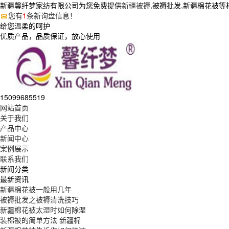
新疆馨纤梦家纺有限公司为您免费提供
新疆被褥
,被褥批发,新疆棉花被
您有
1
条新询盘信息！
给您温柔的呵护
优质产品，品质保证，放心使用
15099685519
网站首页
关于我们
产品中心
新闻中心
案例展示
联系我们
新闻分类
最新资讯
新疆棉花被一般用几年
被褥批发之被褥清洗技巧
新疆棉花被太湿时如何除湿
装棉被的简单方法 新疆棉