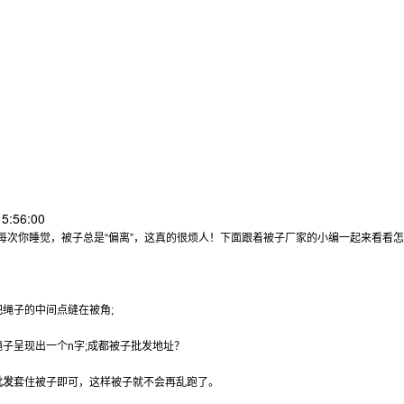
5:56:00
每次你睡觉，被子总是“偏离”，这真的很烦人！下面跟着被子厂家的小编一起来看看
绳子的中间点缝在被角;
子呈现出一个n字;成都被子批发地址？
批发
套住被子即可，这样被子就不会再乱跑了。