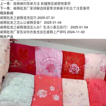
上一条：
装棉被的简单方法 新疆棉花被使用事项
下一条：
被褥批发厂家讲解选择夏季凉爽被子的五个注意事项
相关新闻
被褥批发之被褥清洗技巧
2025-07-31
被褥批发之怎么让被褥变香？
2025-01-04
被褥批发之被褥潮湿怎么办？生活小事见技巧！
2025-01-04
被褥批发厂家告诉你衣鱼虫会在被褥上产卵吗
2024-11-02
相关产品