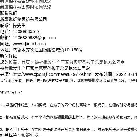
新疆棉花被告诉你如何快速
新疆棉花被太湿时如何除湿
联系我们
新疆馨纤梦家纺有限公司
联系：操先生
电话：15099685519
邮箱：1206880988@qq.com
网址：www.xjxqmjf.com
地址：乌鲁木齐德汇国际服装城负1D-158号
新闻详细
您的位置：
首页
>
被褥批发生产厂家为您解答被子总是跑怎么固定
被褥批发生产厂家为您解答被子总是跑怎么固定
来源：http://www.xjxqmjf.com/news849779.html 发布时间：2022-8-6 1
天气逐步变暖，但是当你回家没有被子的时分，你仍
被褥批发
然会感到有点冷，但是
被子批发厂家
1、准备好针线盒、八根棉绳，在被子的四个角别离缝上一根绳子，在缝的时分尽量把
2、把被套反过来，在每个内角也
被褥批发
缝上绳子，绳子的两端都缝在被套内角，绳
3、把的手工被子四个角的绳子别离系在被套内角的绳子上，然后把被子反过来
被褥
相关标签：
被褥批发
,