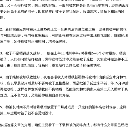
洗，又不会损耗被芯，防止棉絮蹬散。一般的被芯网是距离4mm左右的，纱网的密度
要远远高于原有的网子，因此能够让被子更健壮耐用。假如需求，请拍下相应的纱
网。
2、新购棉被应先铺在床上做垫褥压实一到两周后再做盖被运用，以使棉被中的棉花
与网线结合好，棉与棉紧密粘合，可防止棉被在运用过程中出现棉花结团、缝隙的现
象产生，延伸棉被的运用时间，增强保暖性。
3、被子不是晒得越久越好，一般在上午11时到中午2时暴晒2—3个小时最好。晒完
被子，人们都习惯敲打被身，觉得这样既洁净又能使被子疏松，其实这种做法并不正
确，由于棉纤维粗而短，容易碎，重复敲打会降低被子的保暖功能。
4、由于纯棉被胎吸收性好，夜晚会吸收人体睡眠
新疆棉花被
时排出的必定水分和气
味，所以早晨起床后最好不要将被子直接叠起，而是把被子反过来平铺，等15分钟后
再做收拾，这样会挥发所吸收的不良物质，既能使您和您的家人在第二天入睡时干爽
舒适、无不良气味，又能延伸棉胎自身的寿命。
5、棉被长时间不用时请暴晒后放置于干燥处或用一只完好的塑料袋密封保存，这样
第二年运用时被子就不会受潮设计。
依据这篇文章的介绍，咱们主要看了一下装棉被的简略办法，都有什么文章里已经把