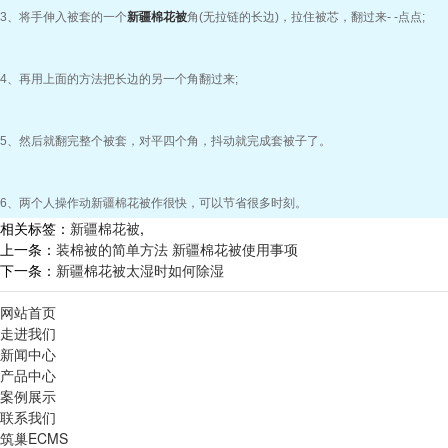
3、将手伸入被套的一个
新疆棉花被
角(无拉链的长边)，拉住被芯，翻过来- -点点;
4、再用上面的方法把长边的另一个角翻过来;
5、然后就翻完整个被套，对平四个角，抖动就完成套被子了。
6、两个人操作动
新疆棉花被
作很快，可以节省很多时刻。
相关标签：
新疆棉花被
,
上一条：
装棉被的简单方法 新疆棉花被使用事项
下一条：
新疆棉花被太湿时如何除湿
网站首页
走进我们
新闻中心
产品中心
案例展示
联系我们
筑巢ECMS