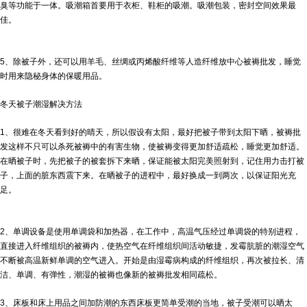
臭等功能于一体。吸潮箱首要用于衣柜、鞋柜的吸潮。吸潮包装，密封空间效果最
佳。
5、除被子外，还可以用羊毛、丝绸或丙烯酸纤维等人造纤维放中心
被褥批发
，睡觉
时用来隐秘身体的保暖用品。
冬天被子潮湿解决方法
1、很难在冬天看到好的晴天，所以假设有太阳，最好把被子带到太阳下晒，被褥批
发这样不只可以杀死被褥中的有害生物，使被褥变得更加舒适疏松，睡觉更加舒适。
在晒被子时，先把被子的被套拆下来晒，保证能被太阳完美照射到，记住用力击打被
子，上面的脏东西震下来。在晒被子的进程中，最好换成一到两次，以保证阳光充
足。
2、单调设备是使用单调袋和加热器，在工作中，高温气压经过单调袋的特别进程，
直接进入纤维组织的被褥内，使热空气在纤维组织间活动敏捷，发霉肮脏的潮湿空气
不断被高温新鲜单调的空气进入。开始是由湿霉病构成的纤维组织，再次被拉长、清
洁、单调、有弹性，潮湿的被褥也像新的
被褥批发
相同疏松。
3、床板和床上用品之间加防潮的东西床板更简单受潮的当地，被子受潮可以晒太