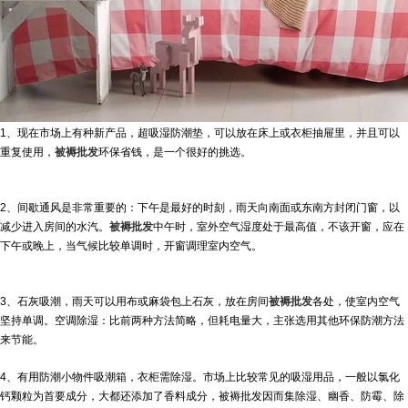
1、现在市场上有种新产品，超吸湿防潮垫，可以放在床上或衣柜抽屉里，并且可以
重复使用，
被褥批发
环保省钱，是一个很好的挑选。
2、间歇通风是非常重要的：下午是最好的时刻，雨天向南面或东南方封闭门窗，以
减少进入房间的水汽。
被褥批发
中午时，室外空气湿度处于最高值，不该开窗，应在
下午或晚上，当气候比较单调时，开窗调理室内空气。
3、石灰吸潮，雨天可以用布或麻袋包上石灰，放在房间
被褥批发
各处，使室内空气
坚持单调。空调除湿：比前两种方法简略，但耗电量大，主张选用其他环保防潮方法
来节能。
4、有用防潮小物件吸潮箱，衣柜需除湿。市场上比较常见的吸湿用品，一般以氯化
钙颗粒为首要成分，大都还添加了香料成分，被褥批发因而集除湿、幽香、防霉、除