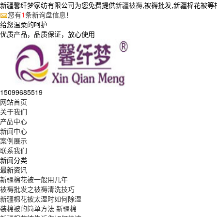
新疆馨纤梦家纺有限公司为您免费提供
新疆被褥
,被褥批发,新疆棉花被
您有
1
条新询盘信息！
给您温柔的呵护
优质产品，品质保证，放心使用
15099685519
网站首页
关于我们
产品中心
新闻中心
案例展示
联系我们
新闻分类
最新资讯
新疆棉花被一般用几年
被褥批发之被褥清洗技巧
新疆棉花被太湿时如何除湿
装棉被的简单方法 新疆棉