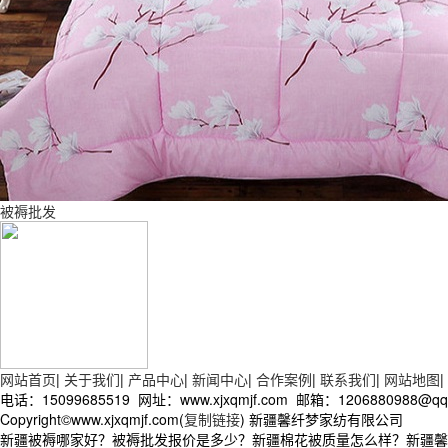
被褥批发
网站首页
|
关于我们
|
产品中心
|
新闻中心
|
合作案例
|
联系我们
|
网站地图
|
电话：15099685519 网址：www.xjxqmjf.com 邮箱：12068809
Copyright©www.xjxqmjf.com(
复制链接
) 新疆馨纤梦家纺有限公司
新疆被褥哪家好？被褥批发报价是多少？新疆棉花被质量怎么样？新疆馨纤梦家