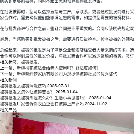
购买到足够的被褥，同时不超出您的预算被褥批发范围。
在批发被褥时，您可以选择直接与生产厂家联系，或者通过批发商进行采
家合作时，需要确保他们能够满足您的需求，如提供您需要的被褥材料、
在与批发商进行合作之前，签订合同是非常重要的。合同应该明确规定双
最后，当您购买到批发被褥之后，需要进行质量检查。检查被褥的外观和
总结起来，被褥的批发是为了满足企业和酒店经营者大量采购的需求。选
合作可以得到最低的批发价格，与批发商合作可以减少繁琐的事务。签订
相关标签：
被褥批发
,
上一条：
新疆棉花被适合给老人使用吗？舒适度如何？
下一条：
新疆馨纤梦家纺有限公司为您提供被褥批发的优秀咨询
相关新闻
被褥批发之被褥清洗技巧
2025-07-31
被褥批发之怎么让被褥变香？
2025-01-04
被褥批发之被褥潮湿怎么办？生活小事见技巧！
2025-01-04
被褥批发厂家告诉你衣鱼虫会在被褥上产卵吗
2024-11-02
相关产品