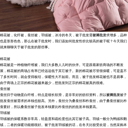
棉花被，化纤被，蚕丝被，羽绒被，冰冷的冬天，被子批发需
被褥批发
求增多，品种
也是形形色色，那么在被子批发时，我们该如何批发性价比较高的被子呢？今天我们
就来聊聊关于被子批发的那些事。
棉花被
棉花被是一种植物纤维被，我们大多数人儿时的伙伴。可是跟着家纺商场的不断发
展，棉花被的商场占有率已经远远低于其它被子。新的棉花被尽管很保暖，可是盖不
了多长时间，就会变得板结，保暖性大不如前。而且，被子批发棉花被也不是易事，
由于商场上正宗的棉花被越来越少，想批发到正宗的棉花被真的很难。
蚕丝被
蚕丝归于动物蛋白纤维，特点是细长软滑，是非常好的纺织资料，所以
被褥批发
被子
批发蚕丝被需求的本钱也较高。另外，蚕丝分为桑蚕丝和柞蚕丝，由于桑蚕丝被比柞
蚕要好，所以桑蚕丝被子批发本钱要比柞蚕丝的的批发本钱要高。
羽绒被
羽绒被的保暖系数非常高，轻盈度和疏松度也比其它被子高。羽绒一般分为鸭绒和鹅
绒，二者的保暖功能都很好。被子批发羽绒被的话，在冬天比较受欢迎，当然采购本