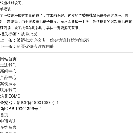
钱也相对较高。
羊毛被
羊毛被是种很有重量的被子，非常的保暖。优质的羊
被褥批发
毛被要通过选毛、去
粗、精洗等，由于很多羊毛被子批发厂家不具备这一工序，导致很多的残次羊毛被充
满商场，被子批发羊毛被时，各位一定要擦亮双眼。
相关标签：
被褥批发
,
上一条：
被褥批发这么多，你会为谁打榜为谁疯狂
下一条：
新疆被褥告诉你用处
网站首页
走进我们
新闻中心
产品中心
案例展示
联系我们
筑巢ECMS
备案号：
新ICP备19001399号-1
新ICP备19001399号-1
首页
电话咨询
在线留言