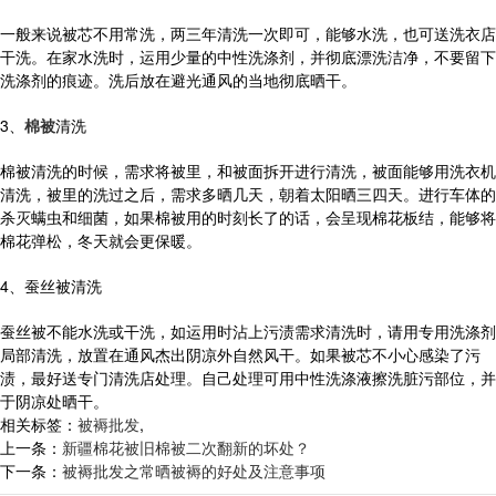
一般来说被芯不用常洗，两三年清洗一次即可，能够水洗，也可送洗衣店
干洗。在家水洗时，运用少量的中性洗涤剂，并彻底漂洗洁净，不要留下
洗涤剂的痕迹。洗后放在避光通风的当地彻底晒干。
3、
棉被
清洗
棉被清洗的时候，需求将被里，和被面拆开进行清洗，被面能够用洗衣机
清洗，被里的洗过之后，需求多晒几天，朝着太阳晒三四天。进行车体的
杀灭螨虫和细菌，如果棉被用的时刻长了的话，会呈现棉花板结，能够将
棉花弹松，冬天就会更保暖。
4、蚕丝被清洗
蚕丝被不能水洗或干洗，如运用时沾上污渍需求清洗时，请用专用洗涤剂
局部清洗，放置在通风杰出阴凉外自然风干。如果被芯不小心感染了污
渍，最好送专门清洗店处理。自己处理可用中性洗涤液擦洗脏污部位，并
于阴凉处晒干。
相关标签：
被褥批发
,
上一条：
新疆棉花被旧棉被二次翻新的坏处？
下一条：
被褥批发之常晒被褥的好处及注意事项