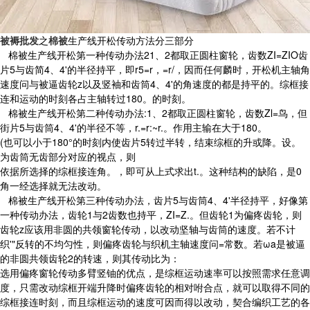
被褥批发
之
棉被
生产线开松传动方法分三部分
棉被生产线开松第一种传动办法21、2都取正圆柱窗轮，齿数ZI=ZIO齿
片5与齿简4、4'的半径持平，即r5=r，=r/，因而任何麟时，开松机主轴角
速度问与被逼齿轮z以及竖袖和齿筒4、4'的角速度的都是持平的。综框接
连和运动的时刻各占主轴转过180。的时刻。
棉被生产线开松第二种传动办法:1、2都取正圆柱窗轮，齿数Zl=鸟，但
街片5与齿筒4、4'的半径不等，r.=r:~r.。作用主输在大于180。
(也可以小于180°的时刻内使齿片5转过半转，结束综框的升或降。设。
为齿筒无齿部分对应的视点，则
依据所选择的综框接连角。，即可从上式求出t.。这种结构的缺陷，是0
角一经选择就无法改动。
棉被生产线开松第三种传动办法，齿片5与齿筒4、4'半径持平，好像第
一种传动办法，齿轮1与2齿数也持平，ZI=Z.。但齿轮1为偏疼齿轮，则
齿轮z应该用非圆的共领窗轮传动，以改动坚轴与齿筒的速度。若不计
织'"反转的不均匀性，则偏疼齿轮与织机主轴速度问=常数。若ωa是被逼
的非圆共领齿轮2的转速，则其传动比为：
选用偏疼窗轮传动多臂竖铀的优点，是综框运动速率可以按照需求任意调
度，只需改动综框开端升降时偏疼齿轮的相对咐合点，就可以取得不同的
综框接连时刻，而且综框运动的速度可因而得以改动，契合编织工艺的各