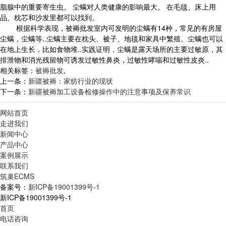
脂腺中的重要寄生虫。 尘螨对人类健康的影响最大。 在毛毯、床上用
品、枕芯和沙发里都可以找到。
根据科学表现，被褥批发室内可发明的尘螨有14种，常见的有房屋
尘螨，尘螨等..尘螨主要在枕头、被子、地毯和家具中繁殖。尘螨也可以
在地上生长，比如食物堆..实践证明，尘螨是露天场所的主要过敏原，其
排泄物和消光残留物可诱发过敏性鼻炎，过敏性哮喘和过敏性皮炎..
相关标签：
被褥批发
,
上一条：
新疆被褥：家纺行业的现状
下一条：
新疆被褥加工设备检修操作中的注意事项及保养常识
网站首页
走进我们
新闻中心
产品中心
案例展示
联系我们
筑巢ECMS
备案号：
新ICP备19001399号-1
新ICP备19001399号-1
首页
电话咨询