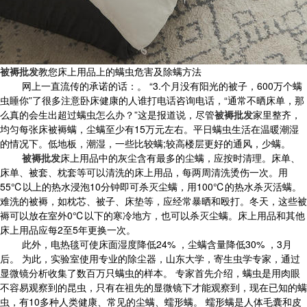
被褥批发
教您床上用品上的螨虫危害及除螨方法
网上一直流传的承诺的话：。 “3.个月没有阳光的被子，600万个螨
虫睡你”了很多注意卧床健康的人谁打电话咨询电话，“通常不晒床单，那
么真的会生出超过螨虫怎么办？”这是报道说，尽管
被褥批发
家里整齐，
均匀每张床被褥螨，尘螨至少有15万元左右。平日螨虫生活在温暖潮湿
的情况下。低地板，潮湿，一些比较螨;较高楼层更好的通风，少螨。
被褥批发
床上用品中的灰尘含有最多的尘螨，应按时清理。床单、
床单、被套、枕套等可以清洗的床上用品，每两周清洗烫伤一次。用
55℃以上的热水浸泡10分钟即可杀灭尘螨，用100℃的热水杀灭活螨。
难洗的被褥，如枕芯、被子、床垫等，应经常暴晒和殴打。冬天，这些被
褥可以放在室外0℃以下的寒冷地方，也可以杀灭尘螨。床上用品和其他
床上用品应每2至5年更换一次。
此外，电热毯可使床面湿度降低24% ，尘螨含量降低30% ，3月
后。 为此，实验室使用专业的除尘器，山东大学，寄生虫学专家，通过
显微镜分析收集了数百万只螨虫的样本。 专家首先介绍，螨虫是用肉眼
不容易观察到的昆虫，只有在祖先的显微镜下才能观察到，现在已知的螨
虫，有10多种人类健康、常见的尘螨、蠕形螨。 蠕形螨是人体毛囊和皮