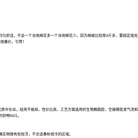
，均匀舒适，不会一个当地棉花多一个当地棉花少。因为棉被比较厚4斤多，要固定填充
钱很廉价，引荐！
优质中长丝，经用不板结，性价比高，工艺方面选用的生物酶脱胶，空被褥批发
气洗和
舒畅NO1。
确实稍微有些轻浮，不合适春秋很冷的区域。