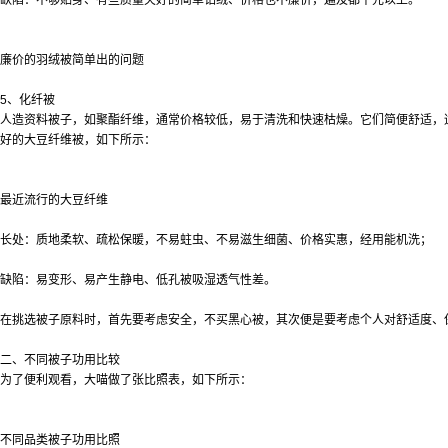
缺陷：不够贴身、有些质量欠好的简单钻绒、价格也不廉价，遍及都千元以上。
廉价的羽绒被简单出的问题
5、化纤被
人造资料被子，如聚酯纤维，通常价格较低，易于清洗和快速枯燥。它们简便舒适，
好的大豆纤维被，如下所示：
最近流行的大豆纤维
长处：质地柔软、疏松保暖，不易蛀虫、不易滋生细菌、价格实惠，经用能机洗；
缺陷：易变形、易产生静电、低孔被吸湿透气性差。
在挑选被子原料时，首先要考虑安全，不买黑心被，其次便是要考虑个人对舒适度、
二、不同被子功用比较
为了便利观看，大喵做了张比照表，如下所示：
不同品类被子功用比照