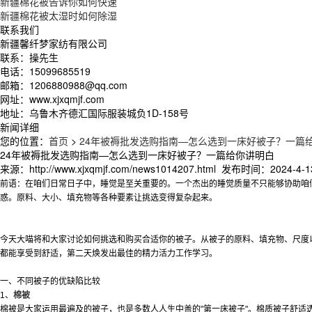
新疆棉花被告诉你如何快速
新疆棉花被太湿时如何除湿
联系我们
新疆馨纤梦家纺有限公司
联系：操先生
电话：15099685519
邮箱：1206880988@qq.com
网址：www.xjxqmjf.com
地址：乌鲁木齐德汇国际服装城负1D-158号
新闻详细
您的位置：
首页
>
24年被褥批发选购指南—怎么选到一床好被子？一篇
24年被褥批发选购指南—怎么选到一床好被子？一篇给你讲明白
来源：http://www.xjxqmjf.com/news1014207.html 发布时间：2024-4-13
前语：在咱们日常日子中，睡觉是至关重要的。一个杰出的睡觉质量不只能够协助咱
惑。原料、大小、填充物等各种要素让挑选变得复杂起来。
今天大喵将和大家讨论如何挑选和购买合适你的被子。从被子的原料、填充物、尺度
都能享受到舒适，第二天焕发出最佳的精力活力工作学习。
一、不同被子的优缺陷比较
1、
棉被
棉被是大家运用最遍及的被子，也是多数人人生中盖的"第一床被子"。棉质被子舒适