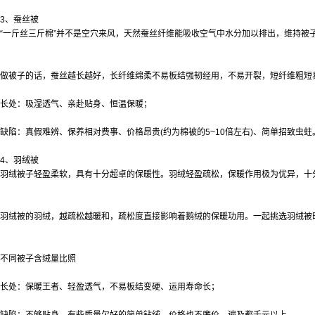
3、蚕丝被
“一斤丝三斤棉”并不是空穴来风，天然蚕丝纤维能吸收空气中水分加以排出，维持被
做被子的话，蚕丝越长越好，长纤维绵柔不易板结强韧经用，不易开裂，短纤维粗短
长处：吸湿透气、亲赴贴身、恒温保暖；
缺陷：真假难辨、保养相对费事、价格昂贵(约为棉被的5~10倍左右)、简单招致虫蛀
4、羽绒被
羽绒被子轻盈柔软，具有十分超卓的保暖性。羽绒轻盈疏松，保暖作用极为优异，十
羽绒被的羽绒，越疏松越暖和，疏松度直接影响着鹅绒的保暖功用。一起挑选羽绒被时
不同被子含绒量比照
长处：保暖王者、轻盈透气，不易板结变硬、运用寿命长；