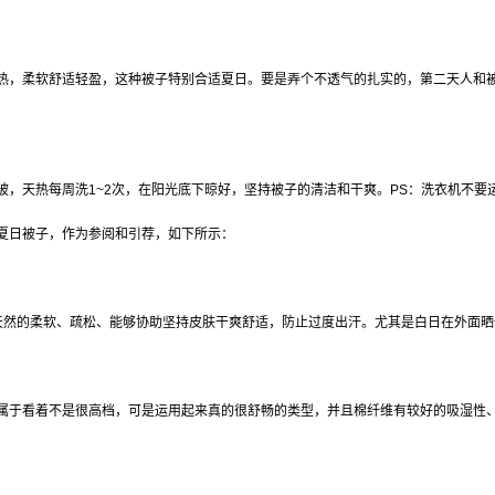
，柔软舒适轻盈，这种被子特别合适夏日。要是弄个不透气的扎实的，第二天人和被都
，天热每周洗1~2次，在阳光底下晾好，坚持被子的清洁和干爽。PS：洗衣机不要
夏日被子，作为参阅和引荐，如下所示：
天然的柔软、疏松、能够协助坚持皮肤干爽舒适，防止过度出汗。尤其是白日在外面晒
属于看着不是很高档，可是运用起来真的很舒畅的类型，并且棉纤维有较好的吸湿性、