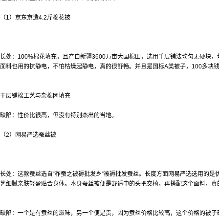
（1）京东京造4.2斤棉花被
长处：100%棉花填充，且产自新疆3600万亩大国棉田，选用千层铺法均匀无硬块
面料也用的抗静电，不怕枯燥起静电，真的很舒畅。并且是国标A类被子，100多块
干层铺棉工艺与杂棉团填充
缺陷：性价比很高，但没有特别杰出的当地。
（2）网易严选蚕丝被
长处：这款蚕丝选自“柞蚕之
被褥批发乡”被褥批发蚕丝。长度方面网易严选选用的是
艺细腻亲肤轻盈贴合身体。本身蚕丝被便是舒适中的头把交椅，再搭配这个面料，真的
缺陷：一个是有蚕丝的滋味，另一个便是贵，因为蚕丝价格比较高，这个价格的被子