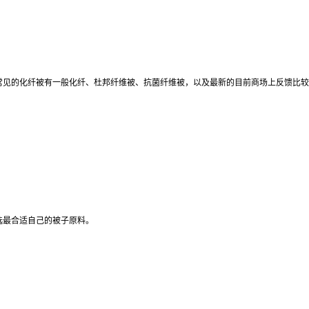
常见的化纤被有一般化纤、杜邦纤维被、抗菌纤维被，以及最新的目前商场上反馈比较
选最合适自己的被子原料。