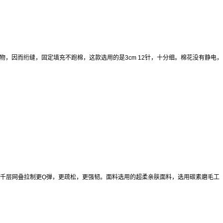
物，因而绗缝，固定填充不跑棉，这款选用的是3cm 12针，十分细。棉花没有静电，
千层网叠拉制更Ọ弾，更疏松，更强韧。面料选用的超柔亲肤面料，选用碳素磨毛工