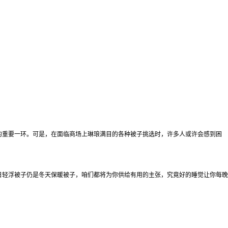
的重要一环。可是，在面临商场上琳琅满目的各种被子挑选时，许多人或许会感到困
日轻浮被子仍是冬天保暖被子，咱们都将为你供给有用的主张，究竟好的睡觉让你每晚