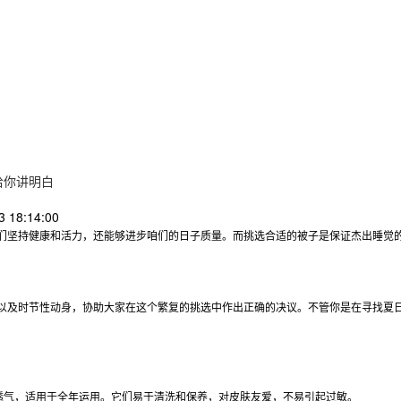
给你讲明白
 18:14:00
们坚持健康和活力，还能够进步咱们的日子质量。而挑选合适的被子是保证杰出睡觉
以及时节性动身，协助大家在这个繁复的挑选中作出正确的决议。不管你是在寻找夏
透气，适用于全年运用。它们易于清洗和保养，对皮肤友爱，不易引起过敏。