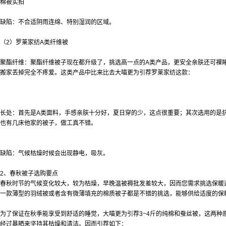
棉被实拍
缺陷：不合适阴雨连绵、特别湿润的区域。
（2）罗莱家纺A类纤维被
聚酯纤维：聚酯纤维被子现在都升级了，挑选高一点的A类产品，更安全亲肤还可裸
搬家丢掉完全不疼爱。这类产品中比来比去大喵更为引荐罗莱家纺这款：
长处：首先是A类面料，手感亲肤十分好，夏日穿的少，这点很重要；其次选用的是
也有几床他家的被子，做工真不错。
缺陷：气候枯燥时候会出现静电，吸灰。
2、春秋被子选购要点
春秋时节的气候变化较大，较为枯燥，早晚温
被褥批发
差较大，因而您需求挑选保暖
一款薄型的羽绒被或者含有微薄填充的棉质被子都是不错的挑选，能够供给适度的保
为了保证在秋季能享受到舒适的睡觉，大喵更为引荐3~4斤的纯棉和蚕丝被，这两
经过暴晒来坚持其枯燥和清洁。因而引荐如下：