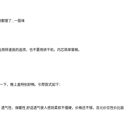
馊了...一股味
运用转速高的选项，也不要用烘干机，内芯简单窜棉。
一下，晚上盖特别舒畅。引荐款式如下：
透气性、保暖性,舒适透气使人感到柔软不僵硬，价格还不错，百元价位性价比能