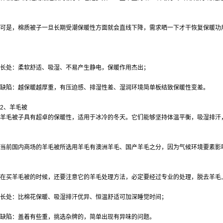
可是，棉质被子一旦长期受潮保暖性方面就会直线下降，需求晒一下才干恢复保暖功
长处：柔软舒适、吸湿、不易产生静电，保暖作用杰出；
缺陷：越保暖越厚重，有压迫感、排湿性差、湿润环境简单板结致保暖性变差。
2、羊毛被
羊毛被子具有超卓的保暖性，适用于冰冷的冬天。它们能够坚持体温平衡，吸湿排汗
当前国内商场的羊毛被所选用羊毛有澳洲羊毛、国产羊毛之分，因为气候环境要素影
在买羊毛被的时候，还要注意它的羊毛处理方法，必定要经过专业的处理，脱去羊毛
长处：比棉花保暖、吸湿排汗优异、恒温舒适可加深睡觉时间；
缺陷：盖着有些重，挑选杂牌的，简单出现有异味的问题。