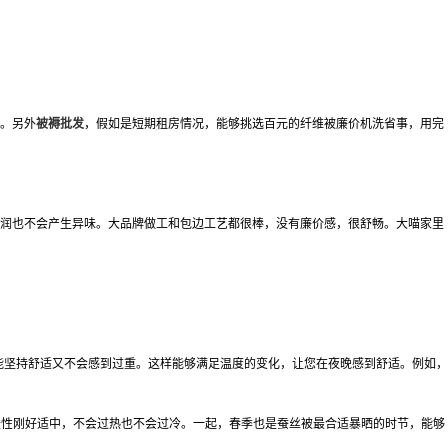
适。另外
被褥批发
，假如是短期租房情况，能够挑选百元的纤维被廉价机洗省事，用完
润也不会产生异味。大品牌做工和包边工艺都很棒，没有廉价感，很舒畅。大喵家里
能坚持舒适又不会感到过重。这样能够满足温度的变化，让您在夜晚感到舒适。例如，
暖性刚好适中，不会过热也不会过冷。一起，春季也是蚕丝被最合适暴晒的时节，能够