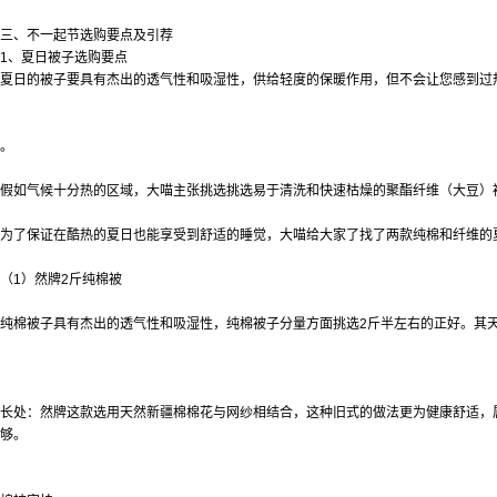
三、不一起节选购要点及引荐
1、夏日被子选购要点
夏日的被子要具有杰出的透气性和吸湿性，供给轻度的保暖作用，但不会让您感到过热
。
假如气候十分热的区域，大喵主张挑选挑选易于清洗和快速枯燥的聚酯纤维（大豆）被
为了保证在酷热的夏日也能享受到舒适的睡觉，大喵给大家了找了两款纯棉和纤维的
（1）然牌2斤纯棉被
纯棉被子具有杰出的透气性和吸湿性，纯棉被子分量方面挑选2斤半左右的正好。其
长处：然牌这款选用天然新疆棉棉花与网纱相结合，这种旧式的做法更为健康舒适，
够。