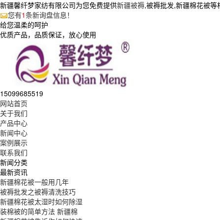
新疆馨纤梦家纺有限公司为您免费提供
新疆被褥
,被褥批发,新疆棉花被
您有
1
条新询盘信息！
给您温柔的呵护
优质产品，品质保证，放心使用
15099685519
网站首页
关于我们
产品中心
新闻中心
案例展示
联系我们
新闻分类
最新资讯
新疆棉花被一般用几年
被褥批发之被褥清洗技巧
新疆棉花被太湿时如何除湿
装棉被的简单方法 新疆棉