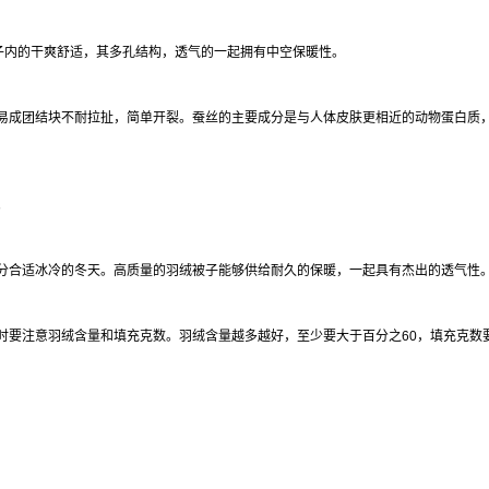
子内的干爽舒适，其多孔结构，透气的一起拥有中空保暖性。
易成团结块不耐拉扯，简单开裂。蚕丝的主要成分是与人体皮肤更相近的动物蛋白质
。
分合适冰冷的冬天。高质量的羽绒被子能够供给耐久的保暖，一起具有杰出的透气性
要注意羽绒含量和填充克数。羽绒含量越多越好，至少要大于百分之60，填充克数要