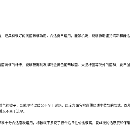
睡，还具有很好的抗菌防螨功用，合适夏日运用，能够机洗，能够协助坚持清新和舒
抗菌防螨的纤维，能够
被褥批发
抑制金黄色葡萄球菌、大肠杆菌等欠好的菌群，夏日湿
透气的被子，既能坚持温暖又不至于过热。厚度方面宜挑选薄厚适中柔软的款式，既
暖又不至于过厚。
种原料十分合适春秋运用，棉被就不多说了很合适且性价比很高，蚕丝被的话厚度和保