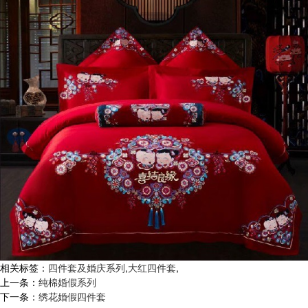
相关标签：
四件套及婚庆系列
,
大红四件套
,
上一条：
纯棉婚假系列
下一条：
绣花婚假四件套