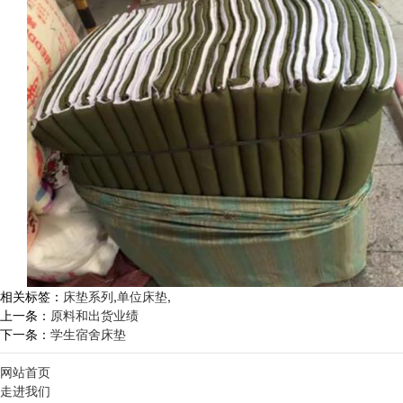
相关标签：
床垫系列
,
单位床垫
,
上一条：
原料和出货业绩
下一条：
学生宿舍床垫
网站首页
走进我们