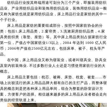
纺织品行业按其终端用途可划分为三个产业，即服装用纺织
品业、产业用纺织品业和装饰用纺织品业，装饰用纺织品业一般
又称为家纺也就是家用纺织品业，床上用品行业是家纺的其中一
个子行业。
床上用品是家纺的重要组成部分，按照中国家纺协会的分
类：包括1.床上用品类，2.窗帘类，3.洗漱厨房纺织品类，4.家
具类纺织类（靠垫、座垫）等。其中床上用品类别占据家纺行业
第一位，产值占中国家纺业1/3以上，2004 年达到 1000 亿人民
币；2006年产值在2500亿元左右，包括床单、被子、枕头等产
品。
在中国，床上用品业又称为寝装业，或者叫寝具业、卧具业
及室内软装饰业. 不过多数行业人士还是习惯使用家纺行业的大
概念。
床上用品主要包括：枕芯、被褥、床垫、枕套、被套……市
场上比较流行的床上用品品牌大都有自己的主打产品，而整体寝
具的概念则是把各种床上用品单间，组合为整套的卧室设计方
案，方便客户的选择。相信越来越多的床上用品从业者都会走向
类似的经营轨道上来。