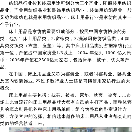
纺织品行业按其终端用途可划分为三个产业，即服装用纺织
品业、产业用纺织品业和装饰用纺织品业，装饰用纺织品业一般
又称为家纺也就是家用纺织品业，床上用品行业是家纺的其中一
个子行业。
床上用品是家纺的重要组成部分，按照中国家纺协会的分
类：包括1.床上用品类，2.窗帘类，3.洗漱厨房纺织品类，4.家
具类纺织类（靠垫、座垫）等。其中床上用品类别占据家纺行业
第一位，产值占中国家纺业1/3以上，2004 年达到 1000 亿人民
币；2006年产值在2500亿元左右，包括床单、被子、枕头等产
品。
在中国，床上用品业又称为寝装业，或者叫寝具业、卧具业
及室内软装饰业. 不过多数行业人士还是习惯使用家纺行业的大
概念。
床上用品主要包括：枕芯、被褥、床垫、枕套、被套……市
场上比较流行的床上用品品牌大都有自己的主打产品，而整体寝
具的概念则是把各种床上用品单间，组合为整套的卧室设计方
案，方便客户的选择。相信越来越多的床上用品从业者都会走向
类似的经营轨道上来。