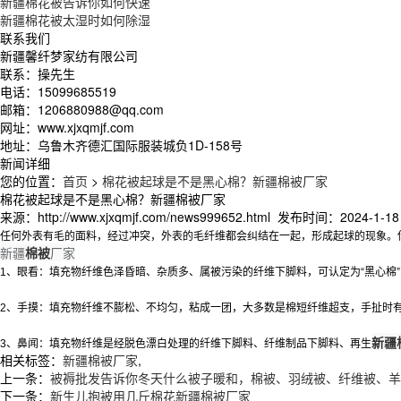
新疆棉花被告诉你如何快速
新疆棉花被太湿时如何除湿
联系我们
新疆馨纤梦家纺有限公司
联系：操先生
电话：15099685519
邮箱：1206880988@qq.com
网址：www.xjxqmjf.com
地址：乌鲁木齐德汇国际服装城负1D-158号
新闻详细
您的位置：
首页
>
棉花被起球是不是黑心棉？新疆棉被厂家
棉花被起球是不是黑心棉？新疆棉被厂家
来源：http://www.xjxqmjf.com/news999652.html 发布时间：2024-1-18 
任何外表有毛的面料，经过冲突，外表的毛纤维都会纠结在一起，形成起球的现象。
新疆
棉被
厂家
1、眼看：填充物纤维色泽昏暗、杂质多、属被污染的纤维下脚料，可认定为“黑心
2、手摸：填充物纤维不膨松、不均匀，粘成一团，大多数是棉短纤维超支，手扯时
新疆
3、鼻闻：填充物纤维是经脱色漂白处理的纤维下脚料、纤维制品下脚料、再生
相关标签：
新疆棉被厂家
,
上一条：
被褥批发告诉你冬天什么被子暖和，棉被、羽绒被、纤维被、羊
下一条：
新生儿抱被用几斤棉花新疆棉被厂家