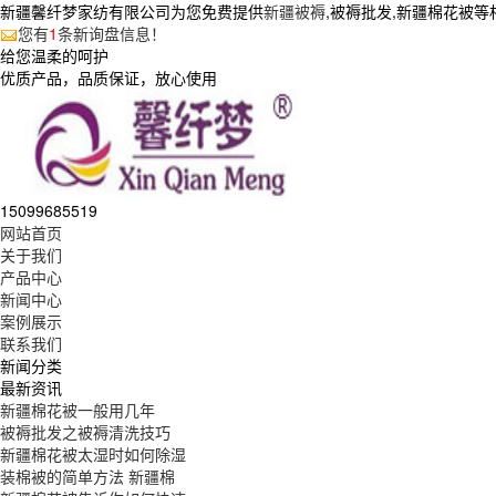
新疆馨纤梦家纺有限公司为您免费提供
新疆被褥
,被褥批发,新疆棉花被
您有
1
条新询盘信息！
给您温柔的呵护
优质产品，品质保证，放心使用
15099685519
网站首页
关于我们
产品中心
新闻中心
案例展示
联系我们
新闻分类
最新资讯
新疆棉花被一般用几年
被褥批发之被褥清洗技巧
新疆棉花被太湿时如何除湿
装棉被的简单方法 新疆棉