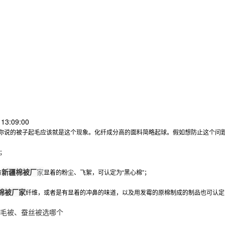
13:09:00
你说的被子起毛应该就是这个现象。化纤成分高的面料简略起球。假如想防止这个问
棉”；
新疆棉被厂
家
有
显着的粉尘、飞絮，可认定为“黑心棉”；
棉被厂家
纤维，或者是有显着的冲鼻的味道，以及用发霉的原棉制成的制品也可认定为
毛被、蚕丝被选哪个