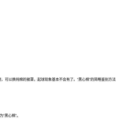
题，可以换纯棉的被罩，起球现象基本不会有了。“黑心棉”的简略鉴别方法
“黑心棉”。