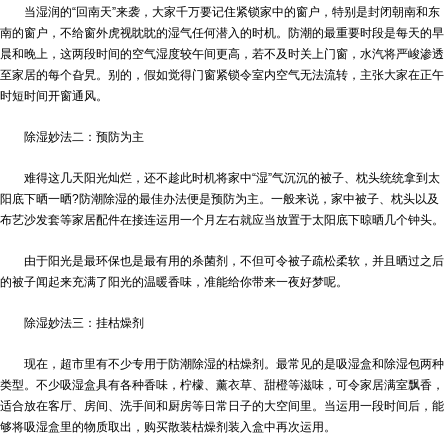
当湿润的“回南天”来袭，大家千万要记住紧锁家中的窗户，特别是封闭朝南和东
南的窗户，不给窗外虎视眈眈的湿气任何潜入的时机。防潮的最重要时段是每天的早
晨和晚上，这两段时间的空气湿度较午间更高，若不及时关上门窗，水汽将严峻渗透
至家居的每个旮旯。别的，假如觉得门窗紧锁令室内空气无法流转，主张大家在正午
时短时间开窗通风。
除湿妙法二：预防为主
难得这几天阳光灿烂，还不趁此时机将家中“湿”气沉沉的被子、枕头统统拿到太
阳底下晒一晒?防潮除湿的最佳办法便是预防为主。一般来说，家中被子、枕头以及
布艺沙发套等家居配件在接连运用一个月左右就应当放置于太阳底下晾晒几个钟头。
由于阳光是最环保也是最有用的杀菌剂，不但可令被子疏松柔软，并且晒过之后
的被子闻起来充满了阳光的温暖香味，准能给你带来一夜好梦呢。
除湿妙法三：挂枯燥剂
现在，超市里有不少专用于防潮除湿的枯燥剂。最常见的是吸湿盒和除湿包两种
类型。不少吸湿盒具有各种香味，柠檬、薰衣草、甜橙等滋味，可令家居满室飘香，
适合放在客厅、房间、洗手间和厨房等日常日子的大空间里。当运用一段时间后，能
够将吸湿盒里的物质取出，购买散装枯燥剂装入盒中再次运用。