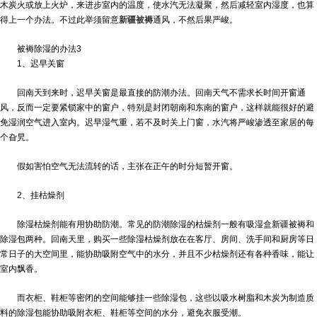
木炭火或放上火炉，来进步室内的温度，使水汽无法凝聚，然后减轻室内湿度，也算
得上一个办法。不过此举须留意
新疆被褥
通风，不然后果严峻。
被褥除湿的办法3
1、迟早关窗
回南天到来时，迟早关窗是最直接的防潮办法。回南天气不需求长时间开窗通
风，反而一定要紧锁家中的窗户，特别是封闭朝南和东南的窗户，这样就能很好的避
免湿润空气进入室内。迟早湿气重，若不及时关上门窗，水汽将严峻渗透至家居的每
个旮旯。
假如害怕空气无法流转的话，主张在正午的时分短暂开窗。
2、挂枯燥剂
除湿枯燥剂能有用协助防潮。常见的防潮除湿的枯燥剂一般有吸湿盒
新疆被褥
和
除湿包两种。回南天里，购买一些除湿枯燥剂放在在客厅、房间、洗手间和厨房等日
常日子的大空间里，能协助吸附空气中的水分，并且不少枯燥剂还有各种香味，能让
室内飘香。
而衣柜、鞋柜等密闭的空间能够挂一些除湿包，这些以吸水树脂和木炭为制造质
料的除湿包能协助吸附衣柜、鞋柜等空间的水分，避免衣服受潮。