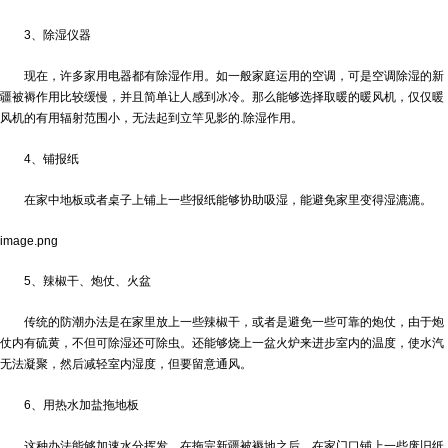
3、除湿仪器
现在，许多家用电器都有除湿作用。如一般家庭运用的空调，可是空调除湿的
新
疆被褥
作用比较缓慢，并且简单让人感到冰冷。那么能够选择取暖的暖风机，仅仅暖
风机的有用辐射范围小，无法起到立竿见影的.除湿作用。
4、铺报纸
在家中地板或者桌子上铺上一些报纸能够协助吸湿，能避免家里变得湿漉漉。
image.png
5、辣椒干、炮仗、火盆
传统的防潮办法是在家里放上一些辣椒干，或者是避免一些可靠的炮仗，由于炮
仗内有硫黄，不但可除湿还可除虫。还能够烧上一盆火炉来进步室内的温度，使水汽
无法凝聚，然后减轻室内湿度，但要留意通风。
6、用热水加盐拖地板
这种办法能够加速水分挥发，在拖完
新疆被褥
地之后，在家门口铺上一些废旧纸