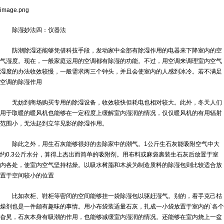
image.png
除湿妙法四：仪器法
防潮除湿还能够凭借科技手段，发动家中全部有除湿作用的电器来下降室内的空
气湿度。现在，一般家庭运用的空调都有除湿的功能。不过，用空调来调理室内空气
湿度的办法收效较慢，一般需求两三个钟头，并且会使室内的人感到冰冷。若不满足
空调的除湿作用
无妨到商场购买专用的除湿设备，收效较快但耗电也相对较大。此外，冬天人们
用于取暖的暖风机也能够在一定程度上缓解室内湿润的情况，仅仅暖风机的有用辐射
范围小，无法起到立竿见影的除湿作用。
除此之外，用生石灰能够很好的去除家中的潮气。1公斤生石灰能吸附空气中大
约0.3公斤水分，算得上杰出而简单的吸附剂。用布料或麻袋裹装生石灰后放置于室
内各处，使室内空气坚持枯燥。以吸水树脂和木炭为制造质料的除湿包则比较适合放
置于空间较小的位置
比如衣柜、鞋柜等密闭的空间能够挂一袋除湿包以驱赶湿气。别的，着手克己枯
燥剂也是一件颇有趣味的事情。用小布袋装适量石灰，扎成一小袋放置于室内的`各个
旮旯，石灰本身有吸潮的作用，也能够减缓室内湿润的情况。还能够在室内烧上一盆