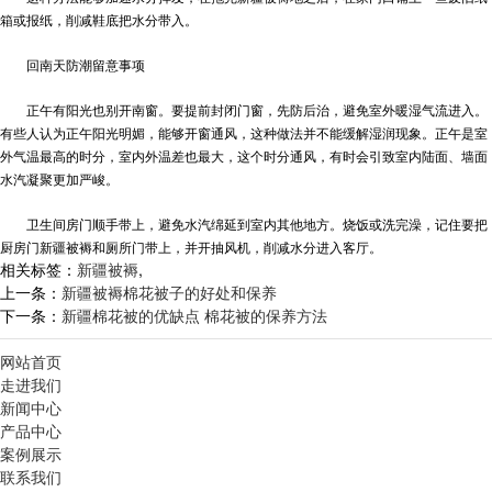
箱或报纸，削减鞋底把水分带入。
回南天防潮留意事项
正午有阳光也别开南窗。要提前封闭门窗，先防后治，避免室外暖湿气流进入。
有些人认为正午阳光明媚，能够开窗通风，这种做法并不能缓解湿润现象。正午是室
外气温最高的时分，室内外温差也最大，这个时分通风，有时会引致室内陆面、墙面
水汽凝聚更加严峻。
卫生间房门顺手带上，避免水汽绵延到室内其他地方。烧饭或洗完澡，记住要把
厨房门
新疆被褥
和厕所门带上，并开抽风机，削减水分进入客厅。
相关标签：
新疆被褥
,
上一条：
新疆被褥棉花被子的好处和保养
下一条：
新疆棉花被的优缺点 棉花被的保养方法
网站首页
走进我们
新闻中心
产品中心
案例展示
联系我们