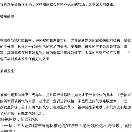
宜有过多尖角形图画，这些图画都会带来不稳定的气场，影响家人的健康。
被褥薄厚
在很多当地的民俗中，讲究被褥越厚越吉利，尤其是新婚夫
新疆被褥
妇的被褥，要做
的十分厚，这样才干代表生活的富足与美满。要知道，被褥的主要效果是铺盖、御
寒，其薄厚程度只要能起到足够的御寒功用就能够了，太厚的被褥不但不实用，并且
也不会对风水发生任何好的效果。
被褥卫生
被褥一定要洁净卫生无异味，并且应经常晾晒，如此才干带来最佳的风水。由于被褥
的隔
新疆被褥
气能力强，起床后一定要进行收拾，不然周边的气场难以更新，一朝一
夕发生异味，是十分晦气的风水。在潮湿的季节，被褥要经常晾晒，不只为人们增加
了舒适感，还能带来好风水。
相关标签：
新疆被褥
,
上一条：
冬天盖新疆被褥选棉被还是羽绒被？老阿姨说这种更保暖，睡得
更安稳！