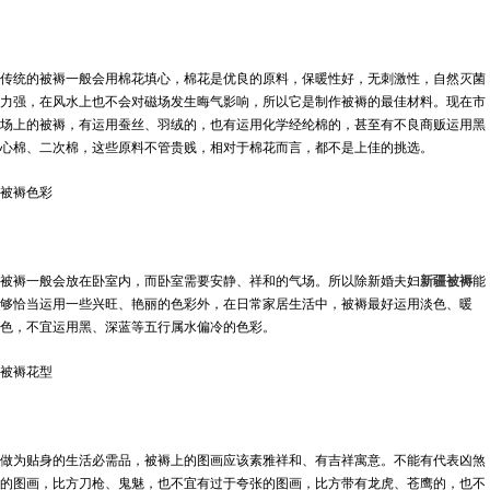
传统的被褥一般会用棉花填心，棉花是优良的原料，保暖性好，无刺激性，自然灭菌
力强，在风水上也不会对磁场发生晦气影响，所以它是制作被褥的最佳材料。现在市
场上的被褥，有运用蚕丝、羽绒的，也有运用化学经纶棉的，甚至有不良商贩运用黑
心棉、二次棉，这些原料不管贵贱，相对于棉花而言，都不是上佳的挑选。
被褥色彩
被褥一般会放在卧室内，而卧室需要安静、祥和的气场。所以除新婚夫妇
新疆被褥
能
够恰当运用一些兴旺、艳丽的色彩外，在日常家居生活中，被褥最好运用淡色、暖
色，不宜运用黑、深蓝等五行属水偏冷的色彩。
被褥花型
做为贴身的生活必需品，被褥上的图画应该素雅祥和、有吉祥寓意。不能有代表凶煞
的图画，比方刀枪、鬼魅，也不宜有过于夸张的图画，比方带有龙虎、苍鹰的，也不