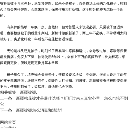
够将旧被子再次弹起，康复其弹性。如果不是被子，而是市场上买的九孔被子，时刻
久了就会失掉弹性。会越来越薄，保暖作用大打折扣。这个时分能够考虑换一个新
的。
有条件的能够一年换一次。当然好，但对普通人来说没必要。只需被子舒适保
暖，也要根据被子的质量来判别。新棉球做的新被子，两三年不必换，平常晒晒太阳
就好了。劣质化纤被一年后也不会蓬松舒适保暖。
无论是枕头还是被子，时刻长了容易滋生霉菌和螨虫，会导致过敏、哮喘等疾
新
疆被褥
病，免疫力下降。被褥使用5年以上，会有上百万的真菌孢子，比如棉花，细
菌繁衍更快，所以定期更换是基本常识。
被子用久了，填充物会失掉弹性，变得又硬又块状，不保暖。很多人说用了两年
的被子越来越薄，纤维不均匀，保暖性大打折扣。羽绒被、
新疆被褥
蚕丝被即使保养
不当，使用时刻长了，柔软度、舒适度也会下降。
相关标签：
新疆被褥
,
上一条：
新疆棉花被才是最佳选择？听听过来人真实心里：怎么也轮不到
它
下一条：
新疆被褥怎么消毒和清洁?
网站首页