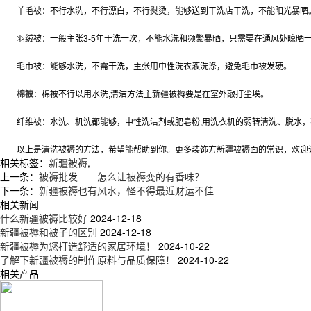
羊毛被：不行水洗，不行漂白，不行熨烫，能够送到干洗店干洗，不能阳光暴晒
羽绒被：一般主张3-5年干洗一次，不能水洗和频繁暴晒，只需要在通风处晾晒
毛巾被：能够水洗，不需干洗，主张用中性洗衣液洗涤，避免毛巾被发硬。
棉被
：棉被不行以用水洗,清洁方法主
新疆被褥
要是在室外敲打尘埃。
纤维被：水洗、机洗都能够，中性洗洁剂或肥皂粉,用洗衣机的弱转清洗、脱水，
以上是清洗被褥的方法，希望能帮助到你。更多装饰方
新疆被褥
面的常识，欢迎
相关标签：
新疆被褥
,
上一条：
被褥批发——怎么让被褥变的有香味？
下一条：
新疆被褥也有风水，怪不得最近财运不佳
相关新闻
什么新疆被褥比较好
2024-12-18
新疆被褥和被子的区别
2024-12-18
新疆被褥为您打造舒适的家居环境！
2024-10-22
了解下新疆被褥的制作原料与品质保障！
2024-10-22
相关产品