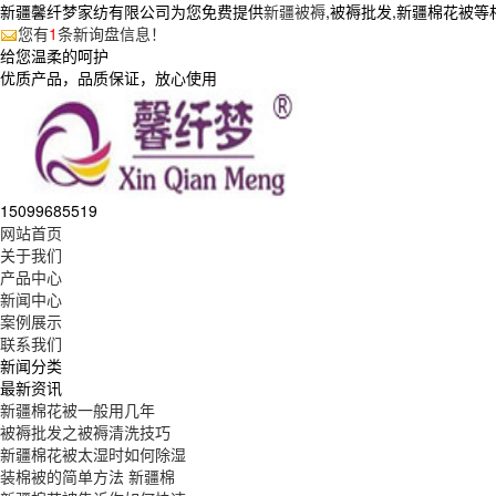
新疆馨纤梦家纺有限公司为您免费提供
新疆被褥
,被褥批发,新疆棉花被
您有
1
条新询盘信息！
给您温柔的呵护
优质产品，品质保证，放心使用
15099685519
网站首页
关于我们
产品中心
新闻中心
案例展示
联系我们
新闻分类
最新资讯
新疆棉花被一般用几年
被褥批发之被褥清洗技巧
新疆棉花被太湿时如何除湿
装棉被的简单方法 新疆棉