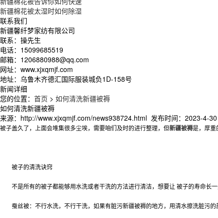
新疆棉花被告诉你如何快速
新疆棉花被太湿时如何除湿
联系我们
新疆馨纤梦家纺有限公司
联系：操先生
电话：15099685519
邮箱：1206880988@qq.com
网址：www.xjxqmjf.com
地址：乌鲁木齐德汇国际服装城负1D-158号
新闻详细
您的位置：
首页
>
如何清洗新疆被褥
如何清洗新疆被褥
来源：http://www.xjxqmjf.com/news938724.html 发布时间：2023-4-30 
被子盖久了，上面会堆集很多尘埃，需要咱们及时的进行整理，但
新疆被褥
是，厚重
被子的清洗诀窍
不是所有的被子都能够用水洗或者干洗的方法进行清洁，想要让 被子的寿命长一
蚕丝被：不行水洗，不行干洗，如果有脏污
新疆被褥
的地方，用清水擦洗脏污的