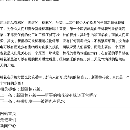
床上用品有棉的、绸缎的、棉麻的、丝等.......其中最受人们欢迎的当属新疆棉花被
了。为什么人们都喜爱新疆棉花被呢？首要，第一个应该就是由于棉花纯天然无污
染，不需要任何的化工加工程序就可以生长的很好，其外形洁净而柔软，而被人们喜
爱。其次，
新疆棉花被
棉花是植物纤维，没有任何营养成分，不易繁殖细菌，没有静
电可以有用减少有害物质对皮肤的损伤，所以深受人们喜爱。而最主要的一个原因，
也就是人们最关心的一个原因，那就是：棉花的蓄热保暖能力好，在合适的季节躺在
棉花被里边可以有用的提升睡觉质量，缓解疲乏的身躯，第二天元气满满的迎候新一
天的开始。
棉花在价格方面也比较适中，所有人都可以消费的起.所以，新疆棉花被，真的是一个
非常好的东西！
相关标签：
新疆棉花被
,
上一条：
新疆棉花被——新买的棉花被有味道正常吗？
下一条：
被褥批发——被褥也有风水！
网站首页
走进我们
新闻中心