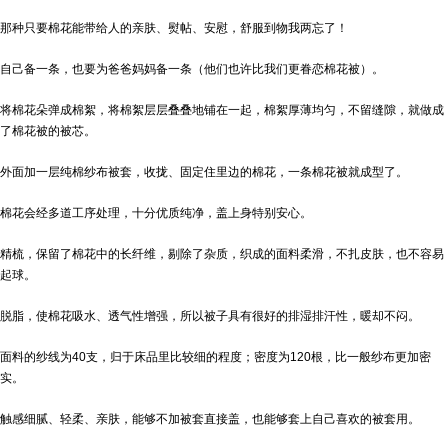
那种只要棉花能带给人的亲肤、熨帖、安慰，舒服到物我两忘了！
自己备一条，也要为爸爸妈妈备一条（他们也许比我们更眷恋棉花被）。
将棉花朵弹成棉絮，将棉絮层层叠叠地铺在一起，棉絮厚薄均匀，不留缝隙，就做成
了棉花被的被芯。
外面加一层纯棉纱布被套，收拢、固定住里边的棉花，一条棉花被就成型了。
棉花会经多道工序处理，十分优质纯净，盖上身特别安心。
精梳，保留了棉花中的长纤维，剔除了杂质，织成的面料柔滑，不扎皮肤，也不容易
起球。
脱脂，使棉花吸水、透气性增强，所以被子具有很好的排湿排汗性，暖却不闷。
面料的纱线为40支，归于床品里比较细的程度；密度为120根，比一般纱布更加密
实。
触感细腻、轻柔、亲肤，能够不加被套直接盖，也能够套上自己喜欢的被套用。