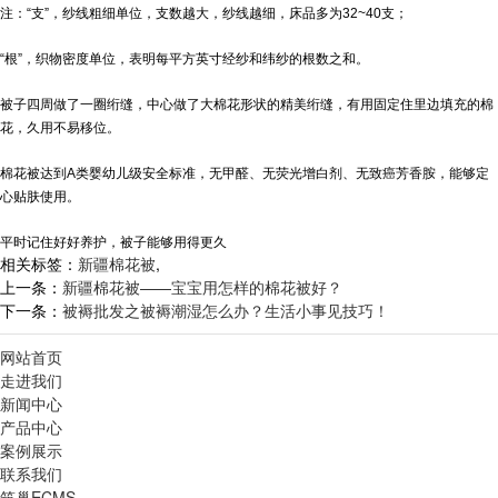
注：“支”，纱线粗细单位，支数越大，纱线越细，床品多为32~40支；
“根”，织物密度单位，表明每平方英寸经纱和纬纱的根数之和。
被子四周做了一圈绗缝，中心做了大棉花形状的精美绗缝，有用固定住里边填充的棉
花，久用不易移位。
棉花被达到A类婴幼儿级安全标准，无甲醛、无荧光增白剂、无致癌芳香胺，能够定
心贴肤使用。
平时记住好好养护，被子能够用得更久
相关标签：
新疆棉花被
,
上一条：
新疆棉花被——宝宝用怎样的棉花被好？
下一条：
被褥批发之被褥潮湿怎么办？生活小事见技巧！
网站首页
走进我们
新闻中心
产品中心
案例展示
联系我们
筑巢ECMS