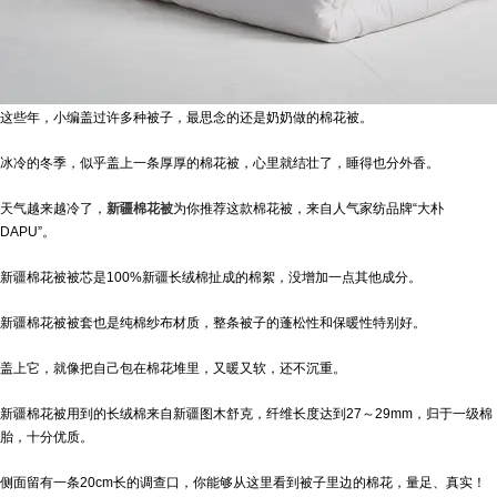
这些年，小编盖过许多种被子，最思念的还是奶奶做的棉花被。
冰冷的冬季，似乎盖上一条厚厚的棉花被，心里就结壮了，睡得也分外香。
天气越来越冷了，
新疆棉花被
为你推荐这款棉花被，来自人气家纺品牌“大朴
DAPU”。
新疆棉花被被芯是100%新疆长绒棉扯成的棉絮，没增加一点其他成分。
新疆棉花被被套也是纯棉纱布材质，整条被子的蓬松性和保暖性特别好。
盖上它，就像把自己包在棉花堆里，又暖又软，还不沉重。
新疆棉花被用到的长绒棉来自新疆图木舒克，纤维长度达到27～29mm，归于一级棉
胎，十分优质。
侧面留有一条20cm长的调查口，你能够从这里看到被子里边的棉花，量足、真实！