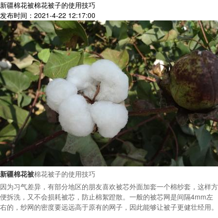
新疆棉花被棉花被子的使用技巧
发布时间：2021-4-22 12:17:00
新疆棉花被
棉花被子的使用技巧
因为习气差异，有部分地区的朋友喜欢被芯外面加套一个棉纱套，这样方
便拆洗，又不会损耗被芯，防止棉絮蹬散。一般的被芯网是间隔4mm左
右的，纱网的密度要远远高于原有的网子，因此能够让被子更健壮经用。