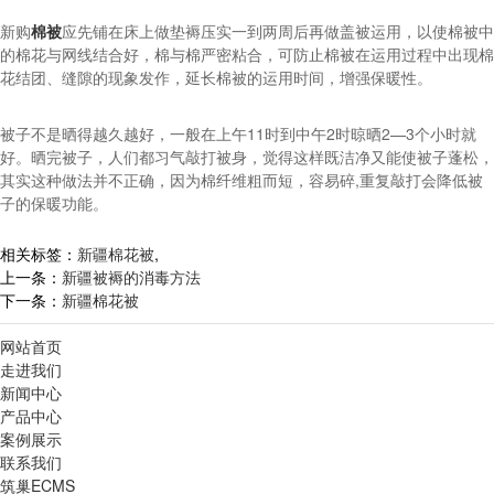
新购
棉被
应先铺在床上做垫褥压实一到两周后再做盖被运用，以使棉被中
的棉花与网线结合好，棉与棉严密粘合，可防止棉被在运用过程中出现棉
花结团、缝隙的现象发作，延长棉被的运用时间，增强保暖性。
被子不是晒得越久越好，一般在上午11时到中午2时晾晒2—3个小时就
好。晒完被子，人们都习气敲打被身，觉得这样既洁净又能使被子蓬松，
其实这种做法并不正确，因为棉纤维粗而短，容易碎,重复敲打会降低被
子的保暖功能。
相关标签：
新疆棉花被
,
上一条：
新疆被褥的消毒方法
下一条：
新疆棉花被
网站首页
走进我们
新闻中心
产品中心
案例展示
联系我们
筑巢ECMS