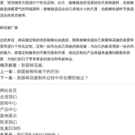
度、填充物等方面进行个性化定制。比方，能够挑选舒适柔软的天然棉面料，也能够
挑选保暖透气的羽绒面料；能够挑选适合自己床铺大小的尺度，也能够依据时节挑选
适合的填充物等。
棉花被厂家
总的来说，棉花被定制的色彩能够自由挑选，顾客能够依据自己
新疆棉花被
的喜爱和
需求进行个性化定制，定制一款符合自己风格的棉花被，为自己的家居增添一份共同
的魅力。跟着定制服务的不断完善和开展，相信定制化产品将越来越遭到顾客的喜
爱，为他们的日子带来更多的便当和夸姣体会。
相关标签：
新疆棉花被
,
上一条：
新疆被褥和被子的区别
下一条：
新疆棉花被制作过程中存在哪些难点？
网站首页
走进我们
新闻中心
产品中心
案例展示
联系我们
筑巢ECMS
备案号：
新ICP备19001399号-1