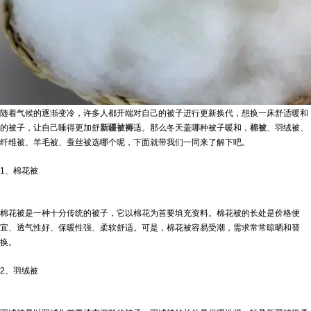
随着气候的逐渐变冷，许多人都开端对自己的被子进行更新换代，想换一床舒适暖和
的被子，让自己睡得更加舒
新疆被褥
适。那么冬天盖哪种被子暖和，
棉被
、羽绒被、
纤维被、羊毛被、蚕丝被选哪个呢，下面就带我们一同来了解下吧。
1、棉花被
棉花被是一种十分传统的被子，它以棉花为首要填充资料。棉花被的长处是价格便
宜、透气性好、保暖性强、柔软舒适。可是，棉花被容易受潮，需求常常晾晒和替
换。
2、羽绒被