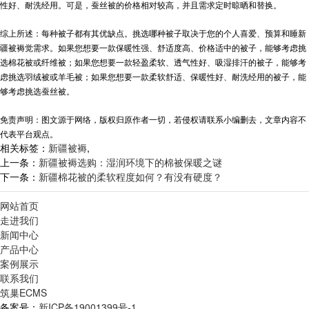
性好、耐洗经用。可是，蚕丝被的价格相对较高，并且需求定时晾晒和替换。
综上所述：每种被子都有其优缺点。挑选哪种被子取决于您的个人喜爱、预算和睡
新
疆被褥
觉需求。如果您想要一款保暖性强、舒适度高、价格适中的被子，能够考虑挑
选棉花被或纤维被；如果您想要一款轻盈柔软、透气性好、吸湿排汗的被子，能够考
虑挑选羽绒被或羊毛被；如果您想要一款柔软舒适、保暖性好、耐洗经用的被子，能
够考虑挑选蚕丝被。
免责声明：图文源于网络，版权归原作者一切，若侵权请联系小编删去，文章内容不
代表平台观点。
相关标签：
新疆被褥
,
上一条：
新疆被褥选购：湿润环境下的棉被保暖之谜
下一条：
新疆棉花被的柔软程度如何？有没有硬度？
网站首页
走进我们
新闻中心
产品中心
案例展示
联系我们
筑巢ECMS
备案号：
新ICP备19001399号-1