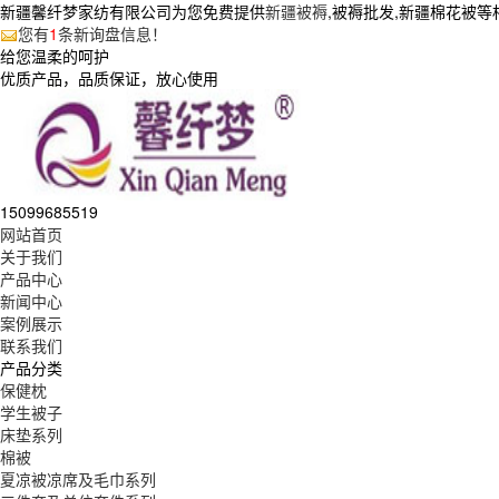
新疆馨纤梦家纺有限公司为您免费提供
新疆被褥
,被褥批发,新疆棉花被
您有
1
条新询盘信息！
给您温柔的呵护
优质产品，品质保证，放心使用
15099685519
网站首页
关于我们
产品中心
新闻中心
案例展示
联系我们
产品分类
保健枕
学生被子
床垫系列
棉被
夏凉被凉席及毛巾系列