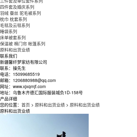
三件套及单位套件系列
四件套及婚庆系列
羽绒 蚕丝 驼毛被系列
枕巾 枕套系列
毛毯及云毯系列
睡袋系列
床单被套系列
保温被 棉门帘 帐篷系列
原料和出货业绩
联系我们
新疆馨纤梦家纺有限公司
联系：操先生
电话：15099685519
邮箱：1206880988@qq.com
网址：www.xjxqmjf.com
地址：乌鲁木齐德汇国际服装城负1D-158号
产品详细
您的位置：
首页
>
原料和出货业绩
>
原料和出货业绩
原料和出货业绩